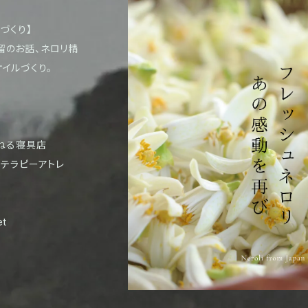
づくり】
留のお話、ネロリ精
イルづくり。
くねる寝具店
マテラピーアトレ
t