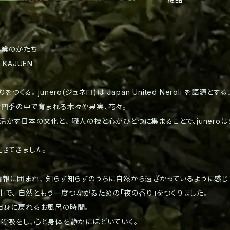
農業のかたち ―
E KAJUEN
くる。 junero(ジュネロ)は Japan United Neroli を語源とす
、四季の中で育まれる木々や果実、花々。
かす日本の文化と、 職人の技と心がひとつに集まることで、juneroは
きてきました。
報に囲まれ、 知らず知らずのうちに自然から遠ざかっているように感じ
の中で、 自然ともう一度つながるための「夜の香り」をつくりました。
自身に戻れるお風呂の時間。
く呼吸をし、心と身体を静かにほどいていく。