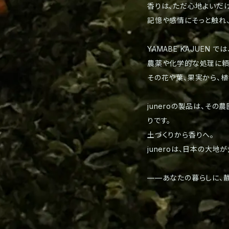
香りは、ただ心地よいだ
記憶や感情にそっと触れ、
YAMABE KAJUE
農薬や化学的な処理に頼
その花や葉、果実から、
juneroの製品は、そ
りです。
土づくりから香りへ。
juneroは、日本の大
——あなたの暮らしに、