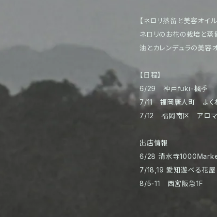
【ネロリ蒸留と美容オイル
ネロリのお花の栽培と蒸
油とカレンデュラの美容オ
【日程】
6/29 神戸fuki-楓季
7/11 福岡唐人町 よ
7/12 福岡南区 アロ
出店情報
6/28 清水寺1000Marke
7/18,19 愛知遊べる花屋
8/5-11 西宮阪急1F