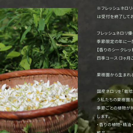
※フレッシュネロ
は受付を終了してお
フレッシュネロリ
季節限定の年に一
【香りのシークレッ
四季コース（3ヶ月
果樹園から生まれ
国産ネロリを「栽培
う私たちの果樹園か
季節ごとの植物が
します。
・香りの植物・精油
粧品