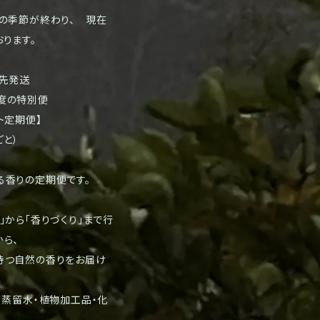
リの季節が終わり、 現在
ります。
優先発送
度の特別便
ト定期便】
ごと）
る香りの定期便です。
」から「香りづくり」まで行
ら、
持つ自然の香りをお届け
・蒸留水・植物加工品・化