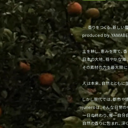
― 香りをつくる、新しい
produced by YAMAB
土を耕し、恵みを育て、香りをつ
日本の大地、穏やかな海
その素材の力を最大限に活
人は本来、自然とともに生
しかし現代では、都市や情
juneroは、そんな日常
一日の終わり、唯一自分
自然の香りに包まれ、深