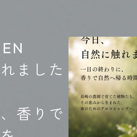
UEN
触れました
に、香りで
間を。