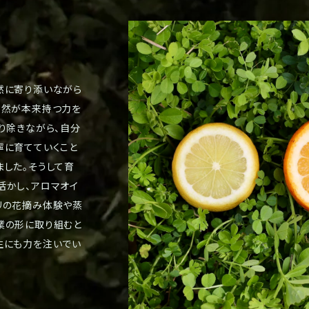
然に寄り添いながら
自然が本来持つ力を
り除きながら、自分
寧に育てていくこと
ました。そうして育
活かし、アロマオイ
リの花摘み体験や蒸
業の形に取り組むと
生にも力を注いでい