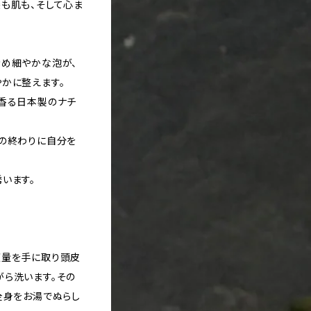
も肌も、そして心ま
きめ細やかな泡が、
かに整えます。
く香る日本製のナチ
日の終わりに自分を
います。
適量を手に取り頭皮
がら洗います。その
全身をお湯でぬらし