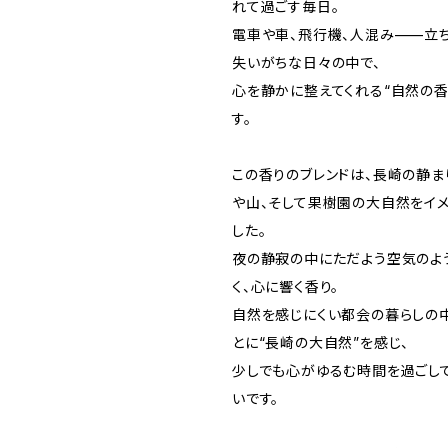
れて過ごす毎日。
電車や車、飛行機、人混み——立
失いがちな日々の中で、
心を静かに整えてくれる“自然の香
す。
この香りのブレンドは、長崎の静ま
や山、そして果樹園の大自然をイ
した。
夜の静寂の中にただよう空気のよう
く、心に響く香り。
自然を感じにくい都会の暮らしの
とに“長崎の大自然”を感じ、
少しでも心がゆるむ時間を過ごし
いです。