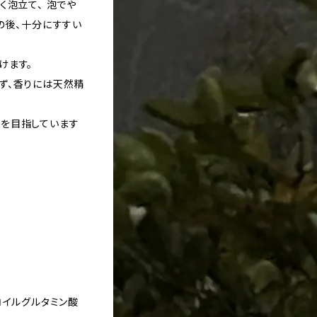
く泡立て、 泡でや
の後、十分にすすい
けます。
ず、香りには天然精
を目指しています
コイルグルタミン酸