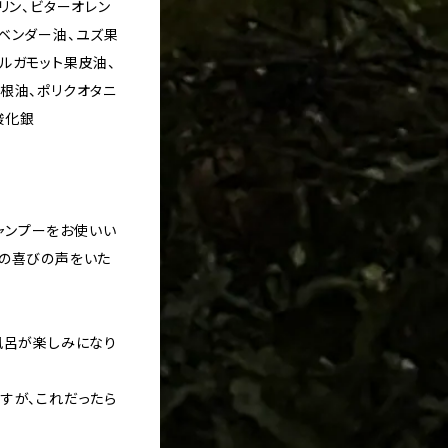
リン、ビターオレン
ベンダー油、ユズ果
ルガモット果皮油、
根油、ポリクオタニ
酸化銀
シャンプーをお使いい
んの喜びの声をいた
風呂が楽しみになり
すが、これだったら