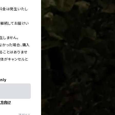
料金は発生いたし
に継続してお届けい
生しません。
なかった場合、購入
ることはありませ
自体がキャンセルと
only
の方向け