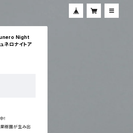
ero Night
用ジュネロナイトア
中！
、果樹園が生み出