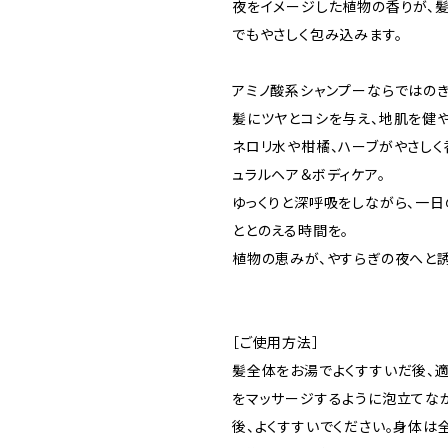
夜をイメージした植物の香りが、髪
でもやさしく包み込みます。
アミノ酸系シャンプーならではの
髪にツヤとコシを与え、地肌を健や
ネロリ水や柑橘、ハーブがやさし
ュラルヘア＆ボディケア。
ゆっくりと深呼吸をしながら、一
ととのえる時間を。
植物の恵みが、やすらぎの夜へと誘
［ご使用方法］
髪全体をお湯でよくすすいだ後、
をマッサージするように泡立てな
後、よくすすいでください。身体は