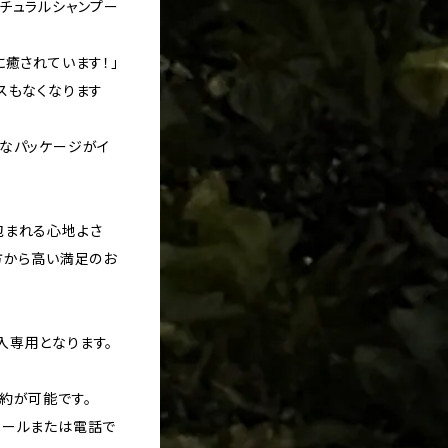
チュラルシャンプー
に癒されています！」
スもなくなります
レなパッケージがイ
包まれる心地よさ
方から高い満足のお
入専用となります。
約が可能です。
メールまたは電話で